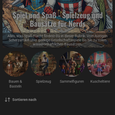
Spiel und Spaß - Spielzeug und
Bausätze für Nerds
Alles, was Spaß macht findest Du in dieser Rubrik. Vom lustigen
Scherzartikel über geekige Gesellschaftsspiele bis hin zu tollen
wissenschaftlichen Bausätzen:
Bauen &
Spielzeug
Sammelfiguren
Kuscheltiere
Basteln
Sortieren nach