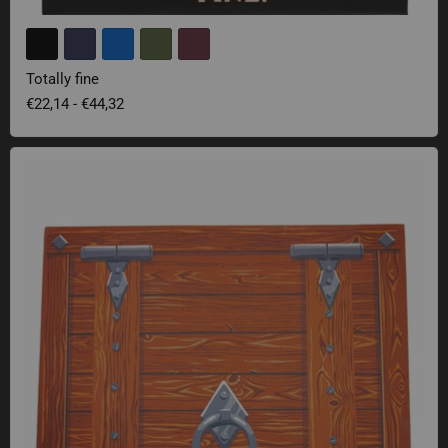
Totally fine
€22,14
-
€44,32
Badezimmer-Matte Falltür