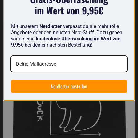
im Wert von 9,95€
Was mich bewegt T-Shirt
€21,13
-
€43,31
Mit unserem
Nerdletter
verpasst du nie mehr tolle
Angebote oder den neusten Nerd-Stuff. Dazu geben
Hase oder Ente
wir dir eine
kostenlose Überraschung im Wert von
9,95€
bei deiner nächsten Bestellung!
Nerdletter bestellen