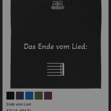
Ende vom Lied
€22,14
-
€44,32