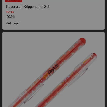
Papercraft Krippenspiel Set
Ursprünglicher Preis
€2,98
Aktueller Preis
€0,96
Auf Lager
Labyrinthstift