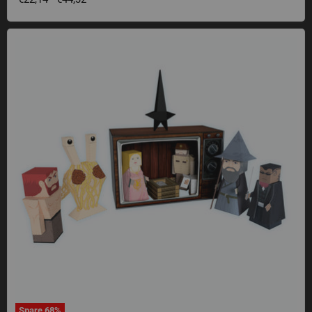
Papercraft Krippenspiel Set
Spare
68
%