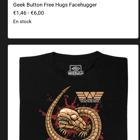
Geek Button Free Hugs Facehugger
€1,46
-
€6,00
En stock
J'ai survécu à LV-426