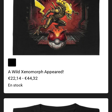
A Wild Xenomorph Appeared!
€22,14
-
€44,32
En stock
Just Hug It