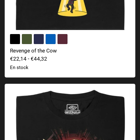
Revenge of the Cow
€22,14
-
€44,32
En stock
A Wild Xenomorph Appeared!