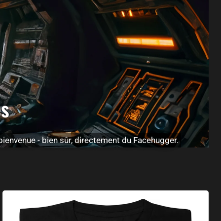
es
 bienvenue - bien sûr, directement du Facehugger.
Free Hugs Facehugger