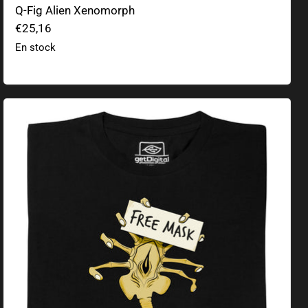
Q-Fig Alien Xenomorph
€25,16
En stock
Free Mask Facehugger