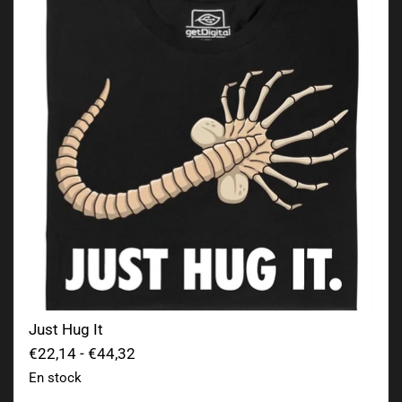
Just Hug It
€22,14
-
€44,32
En stock