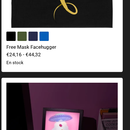
Free Mask Facehugger
€24,16
-
€44,32
En stock
Les Simpsons Homer Image LED Lumineuse "Take Me To