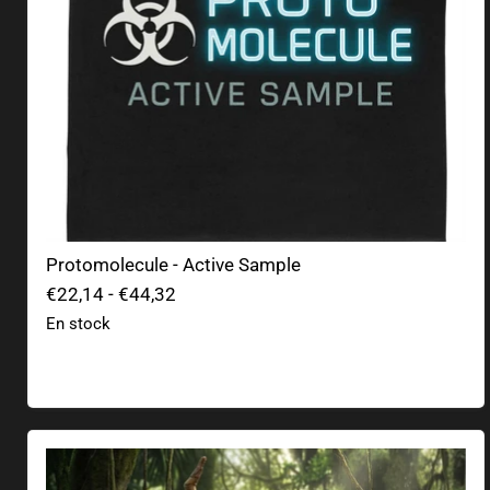
Protomolecule - Active Sample
€22,14
-
€44,32
En stock
Predator Q-FIG MAX Elite Diorama