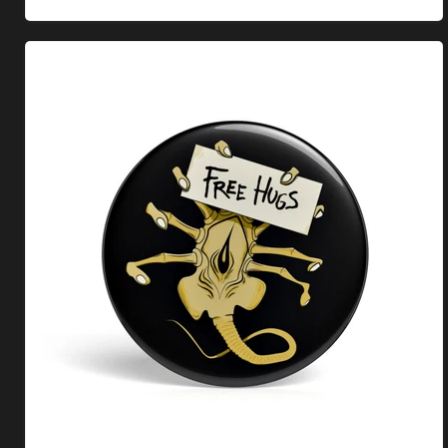
Geek Button Free Hugs Facehugger