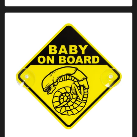
Plaque de voiture "Chestburster Alien-Baby on Board