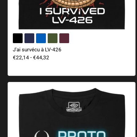
J'ai survécu à LV-426
€22,14
-
€44,32
Protomolecule - Active Sample