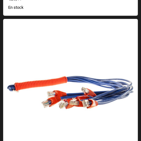
En stock
Fouet réseau LART CAT5 o Nine Tails