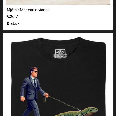
Mjölnir Marteau à viande
€26,17
En stock
Exécuter .exe