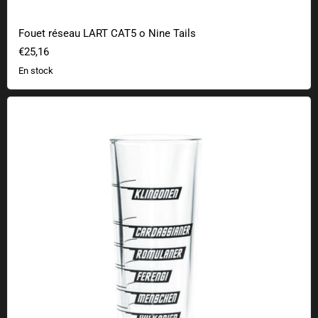
Fouet réseau LART CAT5 o Nine Tails
€25,16
En stock
Verre à liqueur Verre mesureur d'alcool intergalactique