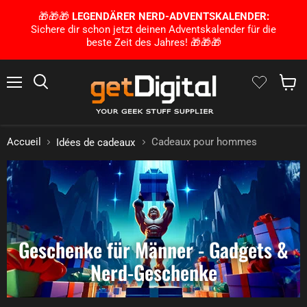
🎁🎁🎁
LEGENDÄRER NERD-ADVENTSKALENDER:
Sichere dir schon jetzt deinen Adventskalender für die
beste Zeit des Jahres! 🎁🎁🎁
Menu
Rechercher
Voir le
Accueil
Cadeaux pour hommes
Idées de cadeaux
Geschenke für Männer - Gadgets &
Nerd-Geschenke