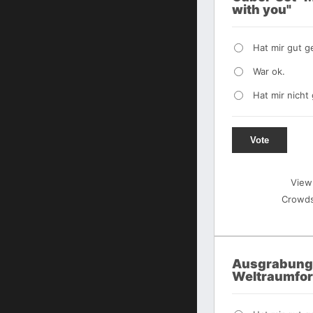
with you"
Hat mir gut ge
War ok.
Hat mir nicht 
Vote
View
Crowds
Ausgrabung
Weltraumfo