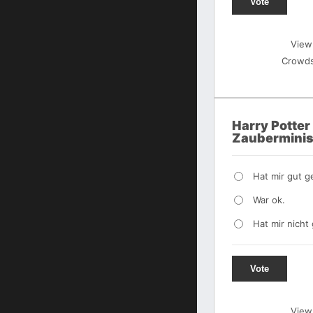
Vote
View
Crowds
Harry Potter
Zauberminis
Hat mir gut ge
War ok.
Hat mir nicht 
Vote
View