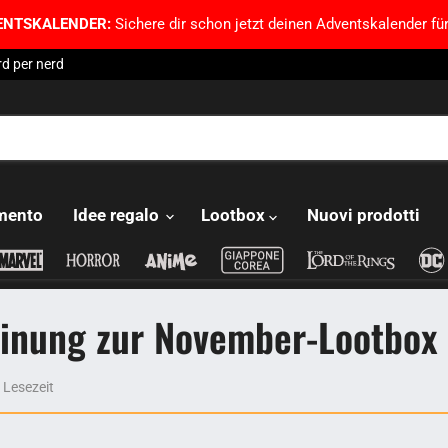
ENTSKALENDER:
Sichere dir schon jetzt deinen Adventskalender für
d per nerd
imento
Idee regalo
Lootbox
Nuovi prodotti
inung zur November-Lootbox
 Lesezeit