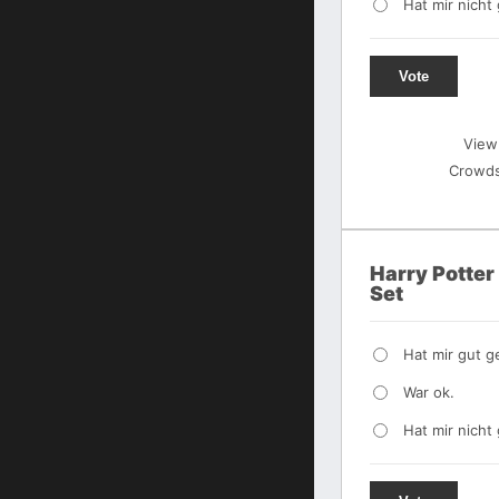
Hat mir nicht 
Vote
View
Crowds
Harry Potte
Set
Hat mir gut ge
War ok.
Hat mir nicht 