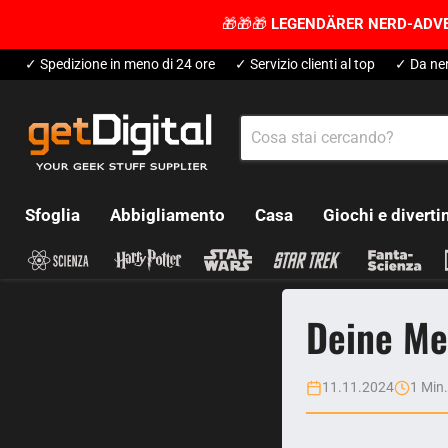
🎁🎁🎁
LEGENDÄRER NERD-ADV
✓ Spedizione in meno di 24 ore
✓ Servizio clienti al top
✓ Da ner
Sfoglia
Abbigliamento
Casa
Giochi e divert
Deine Me
11.11.2024
1 Min.