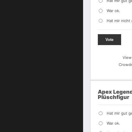
Hat mir gut ge
War ok.
Hat mir nicht 
Vote
View
Crowds
Apex Legend
Plüschfigur
Hat mir gut ge
War ok.