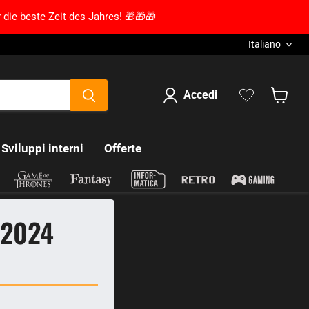
 die beste Zeit des Jahres! 🎁🎁🎁
Lingua
Italiano
Accedi
Mostra 
Sviluppi interni
Offerte
 2024