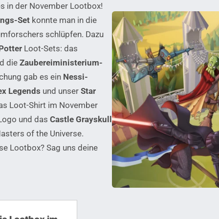
es in der November Lootbox!
ngs-Set
konnte man in die
umforschers schlüpfen. Dazu
Potter
Loot-Sets: das
d die
Zaubereiministerium-
schung gab es ein
Nessi-
ex Legends
und unser
Star
Das Loot-Shirt im November
-Logo und das
Castle Grayskull
asters of the Universe.
ese Lootbox? Sag uns deine