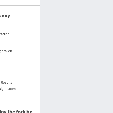
isney
fallen.
gefallen.
 Results
ignal.com
ay the fork be