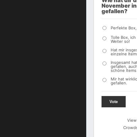
Wie hat dir 
November i
gefallen?
Perfekte Box,
Tolle Box, ich
Weiter so!
Hat mir insge
einzelne Items
Insgesamt hat
gefallen, auc
schöne Items
Mir hat wirkli
gefallen.
Vote
View
Crowds