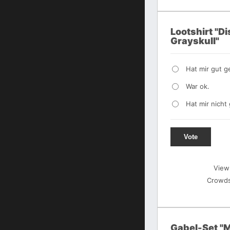
Lootshirt "D
Grayskull"
Hat mir gut ge
War ok.
Hat mir nicht 
Vote
View
Crowds
Gabel-Set "M