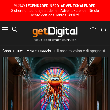
🎁🎁🎁
LEGENDÄRER NERD-ADVENTSKALENDER:
Sichere dir schon jetzt deinen Adventskalender für die
beste Zeit des Jahres! 🎁🎁🎁
Menu
Ricerca
Mostra 
Casa
Il mostro volante di spaghetti
Tutti i temi e i marchi