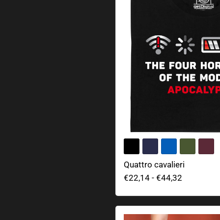
Quattro cavalieri
€22,14
-
€44,32
Server di pasta e insalat