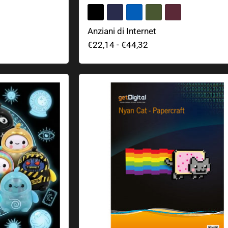
Anziani di Internet
€22,14
-
€44,32
ili Oracoli da Collezionare (Blind Bag)
Nyan Cat Papercraft