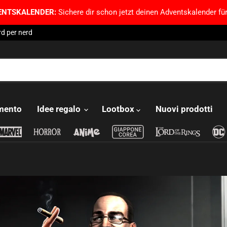
ENTSKALENDER:
Sichere dir schon jetzt deinen Adventskalender für
d per nerd
imento
Idee regalo
Lootbox
Nuovi prodotti