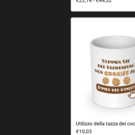
€22,14
-
€44,32
Utilizzo della tazza dei co
Utilizzo della tazza dei co
€10,03