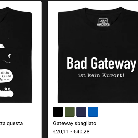
utta questa merda
Gateway sbagliato
utta questa
Gateway sbagliato
€20,11
-
€40,28