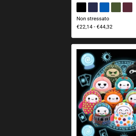
Non stressato
€22,14
-
€44,32
LamaTama Serie 1 - Adorab