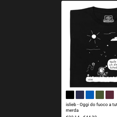
islieb - Oggi do fuoco a t
islieb - Oggi do fuoco a t
merda