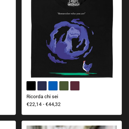
Ricorda chi sei
€22,14
-
€44,32
Berretto pensante