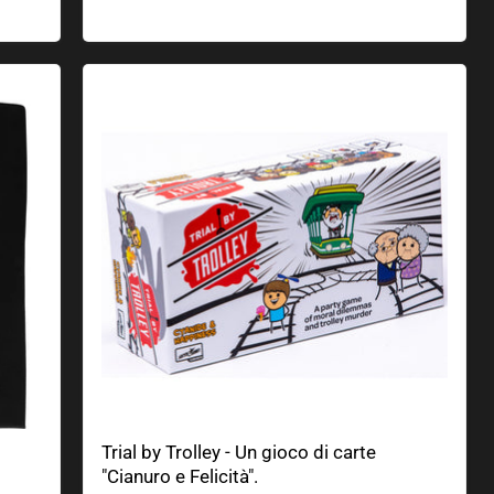
rativa
Trial by Trolley - Un gioco di carte "Cianuro e Feli
Trial by Trolley - Un gioco di carte
"Cianuro e Felicità".