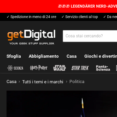
🎁🎁🎁
LEGENDÄRER NERD-ADV
✓ Spedizione in meno di 24 ore
✓ Servizio clienti al top
✓ Da ner
Sfoglia
Abbigliamento
Casa
Giochi e divert
Casa
Politica
Tutti i temi e i marchi