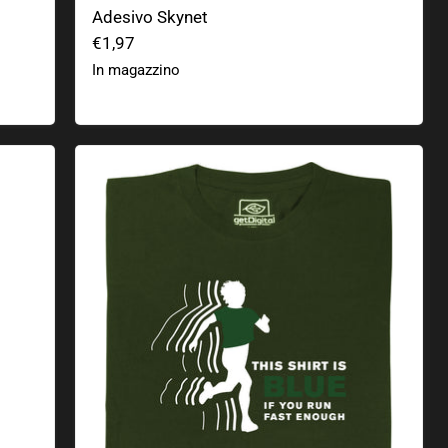
Adesivo Skynet
€1,97
In magazzino
Questa camicia è blu