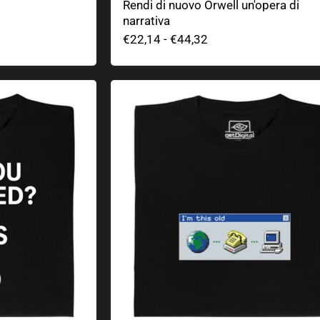
Rendi di nuovo Orwell un'opera di
narrativa
€22,14
-
€44,32
Anziani di Internet