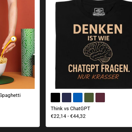
 Spaghetti
Think vs ChatGPT
€22,14
-
€44,32