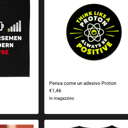
Pensa come un adesivo Proton
€1,46
In magazzino
a Spaghetti Monster
Think vs ChatGPT