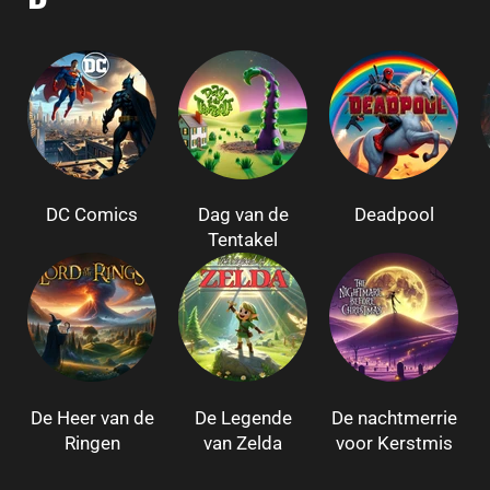
DC Comics
Dag van de
Deadpool
Tentakel
De Heer van de
De Legende
De nachtmerrie
Ringen
van Zelda
voor Kerstmis