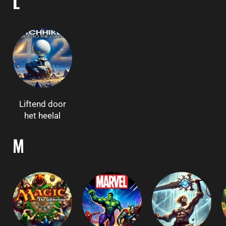
L
Liftend door
het heelal
M