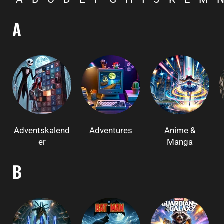
A
Adventskalend
Adventures
Anime &
er
Manga
B