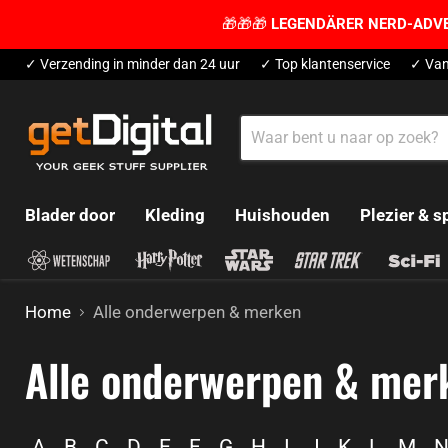
🎁🎁🎁
LEGENDÄRER NERD-ADV
✓ Verzending in minder dan 24 uur
✓ Top klantenservice
✓ Van
Blader door
Kleding
Huishouden
Plezier & s
Home
Alle onderwerpen & merken
Alle onderwerpen & mer
A
B
C
D
E
F
G
H
I
J
K
L
M