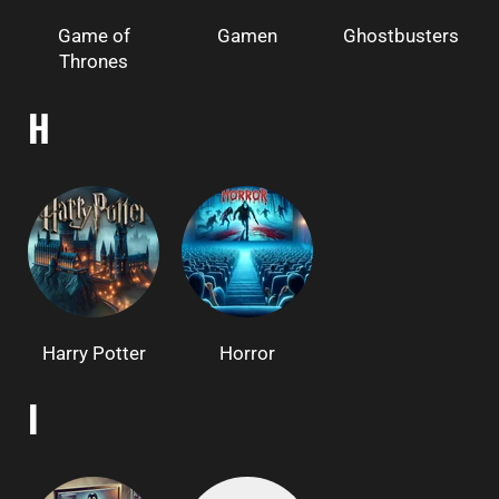
Game of
Gamen
Ghostbusters
Thrones
H
Harry Potter
Horror
I