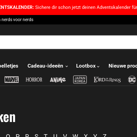
ENTSKALENDER:
Sichere dir schon jetzt deinen Adventskalender für
 nerds voor nerds
pelletjes
Cadeau-ideeën
Lootbox
Nieuwe pro
ken
N
O
P
R
S
T
U
V
W
X
Y
Z