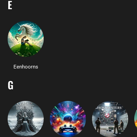
E
Eenhoorns
G