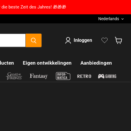
 die beste Zeit des Jahres! 🎁🎁🎁
Taal
Nederlands
Inloggen
Winkel
ducten
Eigen ontwikkelingen
Aanbiedingen