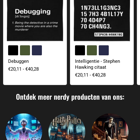
+1
+1
Kleurvelden wisselen
Kleurvelden
Debuggen
Intelligentie - Stephen
Hawking citaat
€20,11
-
€40,28
€20,11
-
€40,28
Ontdek meer nerdy producten van ons: