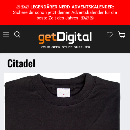
🎁🎁🎁
LEGENDÄRER NERD-ADVENTSKALENDER:
Sichere dir schon jetzt deinen Adventskalender für die
beste Zeit des Jahres! 🎁🎁🎁
Menu
Zoek op
Winke
Citadel