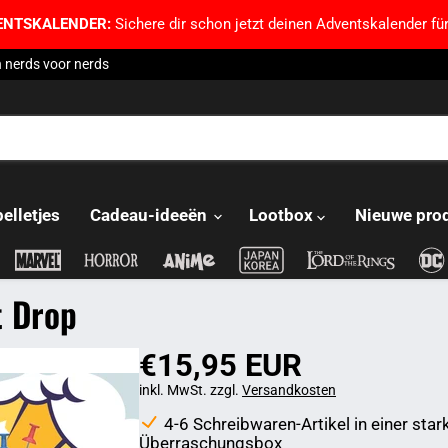
ENTSKALENDER:
Sichere dir schon jetzt deinen Adventskalender für
 nerds voor nerds
pelletjes
Cadeau-ideeën
Lootbox
Nieuwe pro
t Drop
€15,95 EUR
inkl. MwSt. zzgl.
Versandkosten
4-6 Schreibwaren-Artikel in einer star
Überraschungsbox