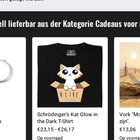
ll lieferbar aus der Kategorie Cadeaus voor
 maatbeker van glas
Schrödinger's Kat Glow in the Dark T-Shirt
Vork "Mog
Schrödinger's Kat Glow in
Vork "Mo
s
the Dark T-Shirt
zijn".
€23,15
-
€26,17
€13,06
Op voorraad
Op voorr