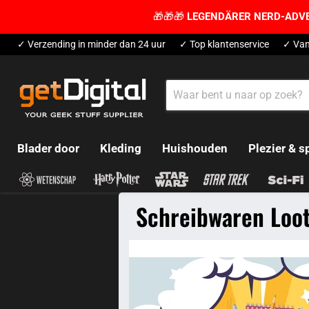
🎁🎁🎁
LEGENDÄRER NERD-ADV
✓ Verzending in minder dan 24 uur
✓ Top klantenservice
✓ Van
Blader door
Kleding
Huishouden
Plezier & s
Schreibwaren Loo