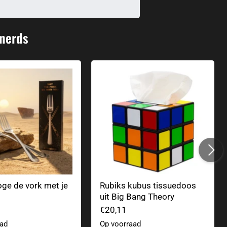
 nerds
e de vork met je zijn".
Rubiks kubus tissuedoos uit Big
ge de vork met je
Rubiks kubus tissuedoos
uit Big Bang Theory
€20,11
aad
Op voorraad