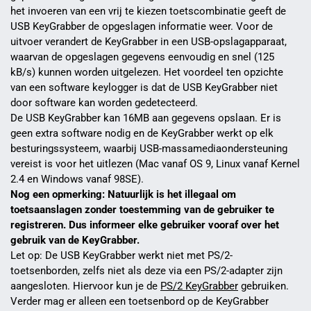
het invoeren van een vrij te kiezen toetscombinatie geeft de
USB KeyGrabber de opgeslagen informatie weer. Voor de
uitvoer verandert de KeyGrabber in een USB-opslagapparaat,
waarvan de opgeslagen gegevens eenvoudig en snel (125
kB/s) kunnen worden uitgelezen. Het voordeel ten opzichte
van een software keylogger is dat de USB KeyGrabber niet
door software kan worden gedetecteerd.
De USB KeyGrabber kan 16MB aan gegevens opslaan. Er is
geen extra software nodig en de KeyGrabber werkt op elk
besturingssysteem, waarbij USB-massamediaondersteuning
vereist is voor het uitlezen (Mac vanaf OS 9, Linux vanaf Kernel
2.4 en Windows vanaf 98SE).
Nog een opmerking: Natuurlijk is het illegaal om
toetsaanslagen zonder toestemming van de gebruiker te
registreren. Dus informeer elke gebruiker vooraf over het
gebruik van de KeyGrabber.
Let op: De USB KeyGrabber werkt niet met PS/2-
toetsenborden, zelfs niet als deze via een PS/2-adapter zijn
aangesloten. Hiervoor kun je de
PS/2 KeyGrabber
gebruiken.
Verder mag er alleen een toetsenbord op de KeyGrabber