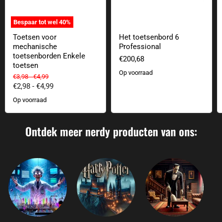
Bespaar tot wel
40
%
Toetsen voor
Het toetsenbord 6
mechanische
Professional
toetsenborden Enkele
€200,68
toetsen
Op voorraad
Oorspronkelijke prijs
Oorspronkelijke prijs
€3,98
-
€4,99
€2,98
-
€4,99
Op voorraad
Ontdek meer nerdy producten van ons: