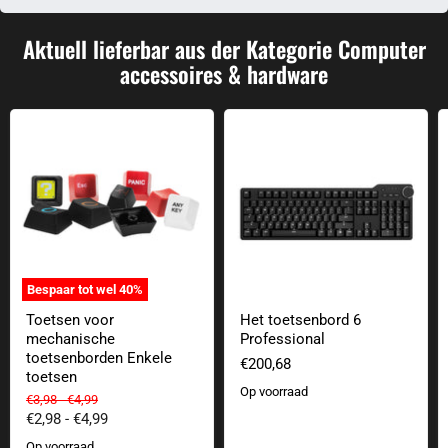
Aktuell lieferbar aus der Kategorie Computer
accessoires & hardware
Toetsen voor mechanische toetsenborden Enkele toetsen
Het toetsenbord 6 Professional
Bespaar tot wel
40
%
Toetsen voor
Het toetsenbord 6
mechanische
Professional
toetsenborden Enkele
€200,68
toetsen
Op voorraad
Oorspronkelijke prijs
Oorspronkelijke prijs
€3,98
-
€4,99
€2,98
-
€4,99
Op voorraad