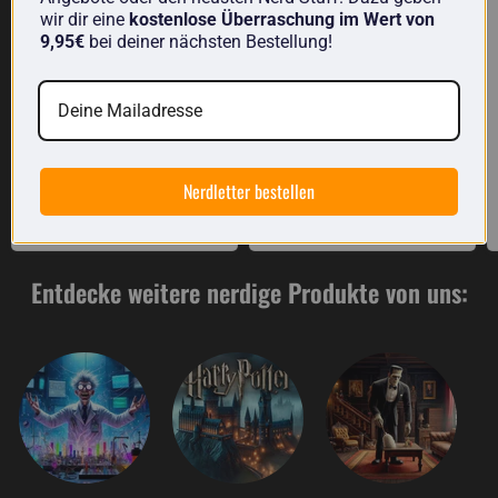
wir dir eine
kostenlose Überraschung im Wert von
9,95€
bei deiner nächsten Bestellung!
Geschirrhandtuch: Die
Messbecher
drei Spülbürsten
Wissenschaft aus Glas
€12,05
€19,10
Nerdletter bestellen
Auf Lager
Auf Lager
Entdecke weitere nerdige Produkte von uns: