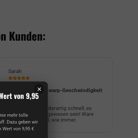
on Kunden:
Sarah
Jul
×
Versand in Transwarp-Geschwindigkeit
Ic
Wert von 9,95
Su
Der Versand war derartig schnell, es
au
muss transwarp gewesen sein! Ware
fa
nie mehr tolle
war hervorragend, wie immer.
Ku
ff. Dazu geben wir
Ak
 Wert von 9,95 €