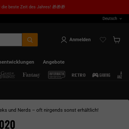
 die beste Zeit des Jahres! 🎁🎁🎁
Sprache
Deutsch
Anmelden
Warenk
nentwicklungen
Angebote
eks und Nerds – oft nirgends sonst erhältlich!
2020