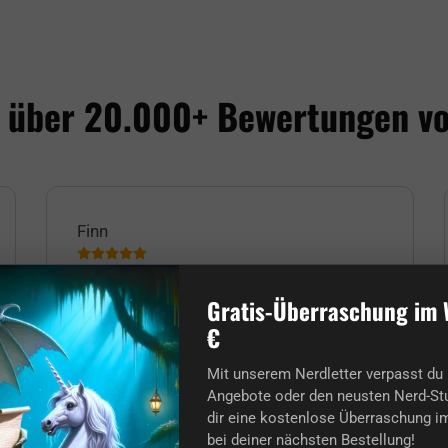
 über 20.000+ Bewertungen v
Finn
Bester Nerd-Shop, den ich kenne.
Gratis-Überraschung im 
€
Die Bestellung und die Lieferung kamen
trotz Weihnachtsgeschäft ultra
rechtzeitig an! Vielen Dank an alle und
Mit unserem Nerdletter verpasst du 
auch für euch Nerds, Frohe Weihnachten!
Angebote oder den neusten Nerd-Stu
:)
dir eine kostenlose Überraschung im
bei deiner nächsten Bestellung!