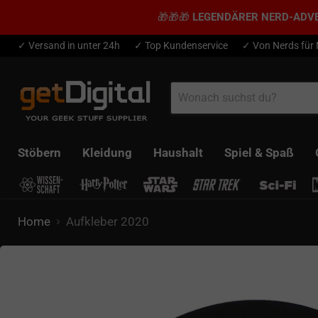
🎁🎁🎁
LEGENDÄRER NERD-ADV
✓ Versand in unter 24h
✓ Top Kundenservice
✓ Von Nerds für
Stöbern
Kleidung
Haushalt
Spiel & Spaß
Home
Aufkleber 2020