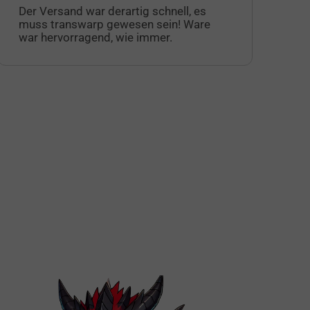
Der Versand war derartig schnell, es
au
muss transwarp gewesen sein! Ware
fa
war hervorragend, wie immer.
Ku
Ak