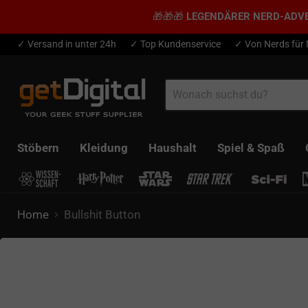
🎁🎁🎁
LEGENDÄRER NERD-ADV
✓ Versand in unter 24h
✓ Top Kundenservice
✓ Von Nerds für
Stöbern
Kleidung
Haushalt
Spiel & Spaß
Home
Bullshit Button