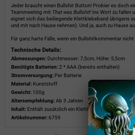
Jeder braucht einen Bullshit Button! Probier es doch 
Teammeeting mit
That was Bullshit!
ins Wort zu fallen 
eignet sich das beiliegende Klettklebeband übrigens se
und mit nach Hause nehmen). Und ja, auch zu Hause auf
Für ganz harte Fälle, wenn ein Bullshitkommentar nich
Technische Details:
Abmessungen:
Durchmesser: 7,5cm, Höhe: 5,5cm
Benötigte Batterien:
2 * AAA (bereits enthalten)
Stromversorgung:
Per Batterie
Material:
Kunststoff
Gewicht:
100g
Altersempfehlung:
Ab 3 Jahren
Inhalt:
Enthält zusätzlich ein Klettklebeband zur Fixier
Artikelnummer:
6759