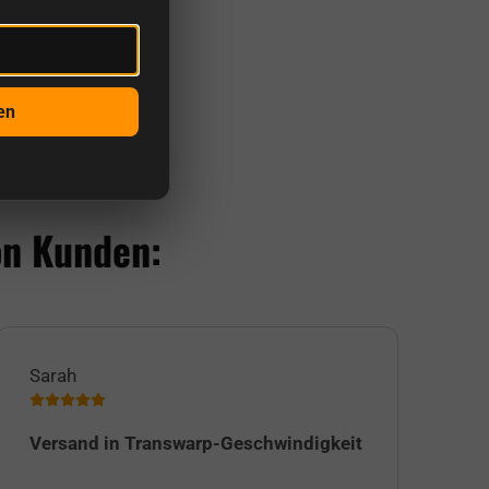
en
on Kunden:
Sarah
Jul
Versand in Transwarp-Geschwindigkeit
Ic
Su