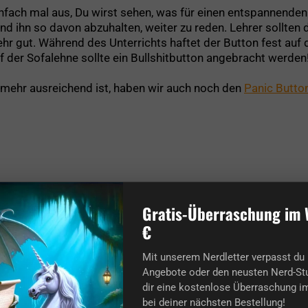
einfach mal aus, Du wirst sehen, was für einen entspannend
und ihn so davon abzuhalten, weiter zu reden. Lehrer sollten d
hr gut. Während des Unterrichts haftet der Button fest auf
 der Sofalehne sollte ein Bullshitbutton angebracht werden
t mehr ausreichend ist, haben wir auch noch den
Panic Butto
Gratis-Überraschung im 
€
ung.
Mit unserem Nerdletter verpasst du 
Angebote oder den neusten Nerd-Stu
dir eine kostenlose Überraschung im
bei deiner nächsten Bestellung!