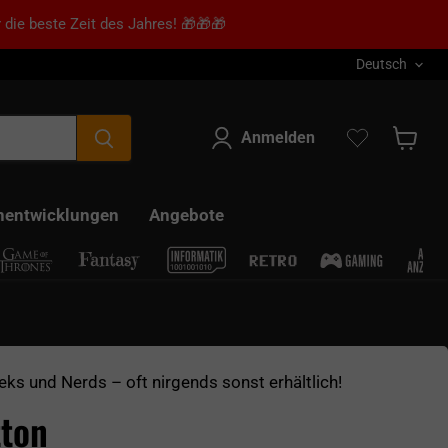
 die beste Zeit des Jahres! 🎁🎁🎁
Sprache
Deutsch
Anmelden
Warenk
nentwicklungen
Angebote
eks und Nerds – oft nirgends sonst erhältlich!
tton