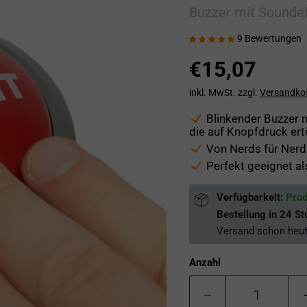
Buzzer mit Soundef
9 Bewertungen
€15,07
inkl. MwSt. zzgl.
Versandko
Blinkender Buzzer m
die auf Knopfdruck ert
Von Nerds für Nerds
Perfekt geeignet al
Verfügbarkeit:
Prod
Bestellung in
24 St
Versand schon
heu
Anzahl