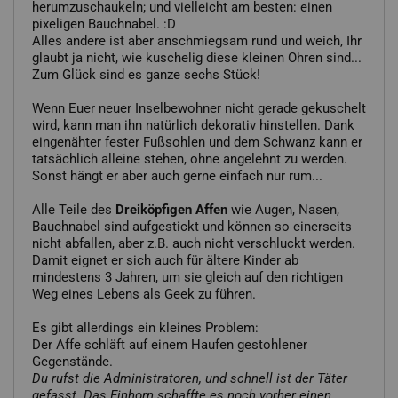
herumzuschaukeln; und vielleicht am besten: einen
pixeligen Bauchnabel. :D
Alles andere ist aber anschmiegsam rund und weich, Ihr
glaubt ja nicht, wie kuschelig diese kleinen Ohren sind...
Zum Glück sind es ganze sechs Stück!
Wenn Euer neuer Inselbewohner nicht gerade gekuschelt
wird, kann man ihn natürlich dekorativ hinstellen. Dank
eingenähter fester Fußsohlen und dem Schwanz kann er
tatsächlich alleine stehen, ohne angelehnt zu werden.
Sonst hängt er aber auch gerne einfach nur rum...
Alle Teile des
Dreiköpfigen Affen
wie Augen, Nasen,
Bauchnabel sind aufgestickt und können so einerseits
nicht abfallen, aber z.B. auch nicht verschluckt werden.
Damit eignet er sich auch für ältere Kinder ab
mindestens 3 Jahren, um sie gleich auf den richtigen
Weg eines Lebens als Geek zu führen.
Es gibt allerdings ein kleines Problem:
Der Affe schläft auf einem Haufen gestohlener
Gegenstände.
Du rufst die Administratoren, und schnell ist der Täter
gefasst. Das Einhorn schaffte es noch vorher einen