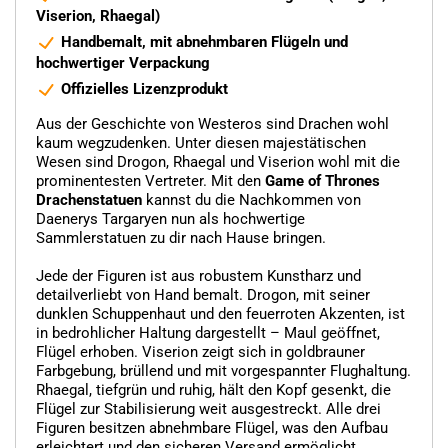
Viserion, Rhaegal)
Handbemalt, mit abnehmbaren Flügeln und
hochwertiger Verpackung
Offizielles Lizenzprodukt
Aus der Geschichte von Westeros sind Drachen wohl
kaum wegzudenken. Unter diesen majestätischen
Wesen sind Drogon, Rhaegal und Viserion wohl mit die
prominentesten Vertreter. Mit den
Game of Thrones
Drachenstatuen
kannst du die Nachkommen von
Daenerys Targaryen nun als hochwertige
Sammlerstatuen zu dir nach Hause bringen.
Jede der Figuren ist aus robustem Kunstharz und
detailverliebt von Hand bemalt. Drogon, mit seiner
dunklen Schuppenhaut und den feuerroten Akzenten, ist
in bedrohlicher Haltung dargestellt – Maul geöffnet,
Flügel erhoben. Viserion zeigt sich in goldbrauner
Farbgebung, brüllend und mit vorgespannter Flughaltung.
Rhaegal, tiefgrün und ruhig, hält den Kopf gesenkt, die
Flügel zur Stabilisierung weit ausgestreckt. Alle drei
Figuren besitzen abnehmbare Flügel, was den Aufbau
erleichtert und den sicheren Versand ermöglicht.