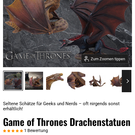
Zum Zoomen tippen
Seltene Schätze für Geeks und Nerds – oft nirgends sonst
erhältlich!
Game of Thrones Drachenstatuen
1 Bewertung