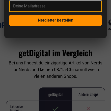
Deine Mailadresse
Bekannt aus
Nerdletter bestellen
getDigital im Vergleich
Bei uns findest du einzigartige Artikel von Nerds
für Nerds und keinen 08/15-Chinamüll wie in
vielen anderen Shops.
getDigital
Andere Shops
Exklusive
Produkte