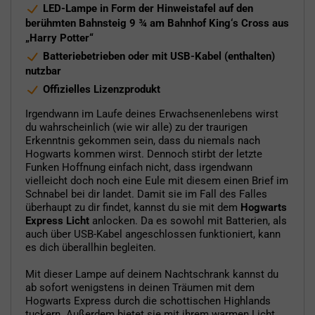
LED-Lampe in Form der Hinweistafel auf den
berühmten Bahnsteig 9 ¾ am Bahnhof King‘s Cross aus
„Harry Potter“
Batteriebetrieben oder mit USB-Kabel (enthalten)
nutzbar
Offizielles Lizenzprodukt
Irgendwann im Laufe deines Erwachsenenlebens wirst
du wahrscheinlich (wie wir alle) zu der traurigen
Erkenntnis gekommen sein, dass du niemals nach
Hogwarts kommen wirst. Dennoch stirbt der letzte
Funken Hoffnung einfach nicht, dass irgendwann
vielleicht doch noch eine Eule mit diesem einen Brief im
Schnabel bei dir landet. Damit sie im Fall des Falles
überhaupt zu dir findet, kannst du sie mit dem
Hogwarts
Express Licht
anlocken. Da es sowohl mit Batterien, als
auch über USB-Kabel angeschlossen funktioniert, kann
es dich überallhin begleiten.
Mit dieser Lampe auf deinem Nachtschrank kannst du
ab sofort wenigstens in deinen Träumen mit dem
Hogwarts Express durch die schottischen Highlands
tuckern. Außerdem bietet sie mit ihrem warmen Licht