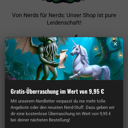
Von Nerds für Nerds: Unser Shop ist pure
Leidenschaft!
×
Gratis-Überraschung im Wert von 9,95 €
Mit unserem Nerdletter verpasst du nie mehr tolle
Angebote oder den neusten Nerd-Stuff. Dazu geben wir
Hier findest du wirklich originelle Geschenke
dir eine kostenlose Überraschung im Wert von 9,95 €
für Nerds.
bei deiner nächsten Bestellung!