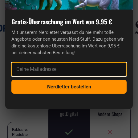
Bekannt aus
Gratis-Überraschung im Wert von 9,95 €
Mit unserem Nerdletter verpasst du nie mehr tolle
Angebote oder den neusten Nerd-Stuff. Dazu geben wir
dir eine kostenlose Überraschung im Wert von 9,95 €
bei deiner nächsten Bestellung!
getDigital im Vergleich
Deine Mailadresse
Bei uns findest du einzigartige Artikel von Nerds
für Nerds und keinen 08/15-Chinamüll wie in
Nerdletter bestellen
vielen anderen Shops.
getDigital
Andere Shops
Exklusive
Produkte