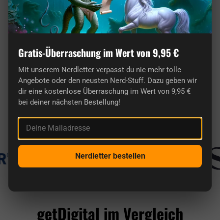
Gratis-Überraschung im Wert von 9,95 €
Mit unserem Nerdletter verpasst du nie mehr tolle
Hier findest du wirklich originelle Geschenke
Angebote oder den neusten Nerd-Stuff. Dazu geben wir
für Nerds.
dir eine kostenlose Überraschung im Wert von 9,95 €
bei deiner nächsten Bestellung!
Bekannt aus
Deine Mailadresse
Nerdletter bestellen
getDigital im Vergleich