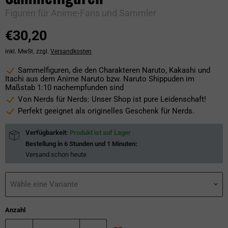
Figuren für Anime-Fans und Sammler
Aktueller Preis
€30,20
inkl. MwSt. zzgl.
Versandkosten
Sammelfiguren, die den Charakteren Naruto, Kakashi und
Itachi aus dem Anime Naruto bzw. Naruto Shippuden im
Maßstab 1:10 nachempfunden sind
Von Nerds für Nerds: Unser Shop ist pure Leidenschaft!
Perfekt geeignet als originelles Geschenk für Nerds.
Verfügbarkeit:
Produkt ist auf Lager
Bestellung in
6 Stunden und 1 Minuten
:
Versand schon
heute
Wähle eine Variante
Anzahl