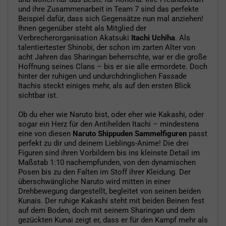
und ihre Zusammenarbeit in Team 7 sind das perfekte
Beispiel dafür, dass sich Gegensätze nun mal anziehen!
Ihnen gegenüber steht als Mitglied der
Verbrecherorganisation Akatsuki
Itachi Uchiha
. Als
talentiertester Shinobi, der schon im zarten Alter von
acht Jahren das Sharingan beherrschte, war er die große
Hoffnung seines Clans – bis er sie alle ermordete. Doch
hinter der ruhigen und undurchdringlichen Fassade
Itachis steckt einiges mehr, als auf den ersten Blick
sichtbar ist.
Ob du eher wie Naruto bist, oder eher wie Kakashi, oder
sogar ein Herz für den Antihelden Itachi – mindestens
eine von diesen
Naruto Shippuden Sammelfiguren
passt
perfekt zu dir und deinem Lieblings-Anime! Die drei
Figuren sind ihren Vorbildern bis ins kleinste Detail im
Maßstab 1:10 nachempfunden, von den dynamischen
Posen bis zu den Falten im Stoff ihrer Kleidung. Der
überschwängliche Naruto wird mitten in einer
Drehbewegung dargestellt, begleitet von seinen beiden
Kunais. Der ruhige Kakashi steht mit beiden Beinen fest
auf dem Boden, doch mit seinem Sharingan und dem
gezückten Kunai zeigt er, dass er für den Kampf mehr als