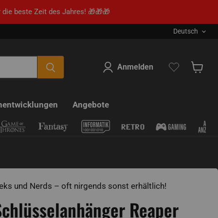
 die beste Zeit des Jahres! 🎁🎁🎁
Sprache
Deutsch
Anmelden
Warenk
nentwicklungen
Angebote
eks und Nerds – oft nirgends sonst erhältlich!
Schlüsselanhänger Reaper