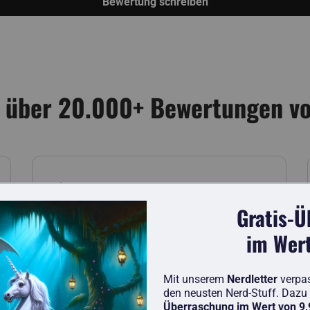
Bewertung schreiben
 über 20.000+ Bewertungen v
Finn
Gratis-
Bester Nerd-Shop, den ich kenne.
im Wer
Die Bestellung und die Lieferung kamen
trotz Weihnachtsgeschäft ultra
Mit unserem
Nerdletter
verpa
rechtzeitig an! Vielen Dank an alle und
den neusten Nerd-Stuff. Dazu 
auch für euch Nerds, Frohe Weihnachten!
Überraschung im Wert von 9
:)