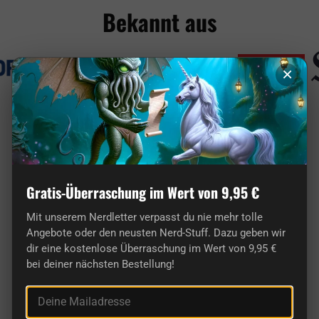
Bekannt aus
×
getDigital im Vergleich
Bei uns findest du einzigartige Artikel von Nerds
Gratis-Überraschung im Wert von 9,95 €
für Nerds und keinen 08/15-Chinamüll wie in
vielen anderen Shops.
Mit unserem Nerdletter verpasst du nie mehr tolle
Angebote oder den neusten Nerd-Stuff. Dazu geben wir
dir eine kostenlose Überraschung im Wert von 9,95 €
getDigital
Andere Shops
bei deiner nächsten Bestellung!
Deine Mailadresse
Exklusive
Produkte