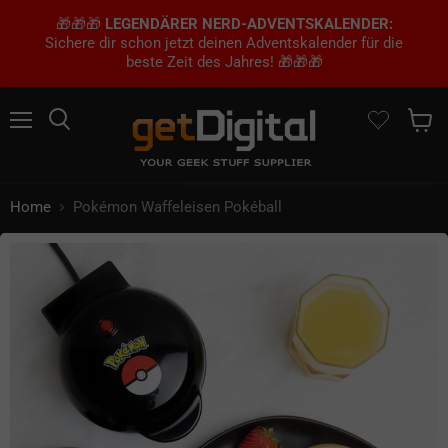
🎁🎁🎁
LEGENDÄRER NERD-ADVENTSKALENDER:
Sichere dir schon jetzt deinen Adventskalender für die
beste Zeit des Jahres! 🎁🎁🎁
Menü
Suchen
Waren
Home
Pokémon Waffeleisen Pokéball