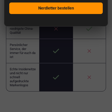
Nerdletter bestellen
Von Nerds geführt
Billigste Produkte,
niedrigste China-
Qualität
Persönlicher
Service, der
immer für euch da
ist
Echte Insiderwitze
und nicht nur
schnell
aufgedruckte
Markenlogos