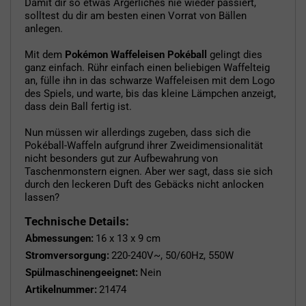
Damit dir so etwas Ärgerliches nie wieder passiert,
solltest du dir am besten einen Vorrat von Bällen
anlegen.
Mit dem
Pokémon Waffeleisen Pokéball
gelingt dies
ganz einfach. Rühr einfach einen beliebigen Waffelteig
an, fülle ihn in das schwarze Waffeleisen mit dem Logo
des Spiels, und warte, bis das kleine Lämpchen anzeigt,
dass dein Ball fertig ist.
Nun müssen wir allerdings zugeben, dass sich die
Pokéball-Waffeln aufgrund ihrer Zweidimensionalität
nicht besonders gut zur Aufbewahrung von
Taschenmonstern eignen. Aber wer sagt, dass sie sich
durch den leckeren Duft des Gebäcks nicht anlocken
lassen?
Technische Details:
Abmessungen:
16 x 13 x 9 cm
Stromversorgung:
220-240V~, 50/60Hz, 550W
Spülmaschinengeeignet:
Nein
Artikelnummer:
21474