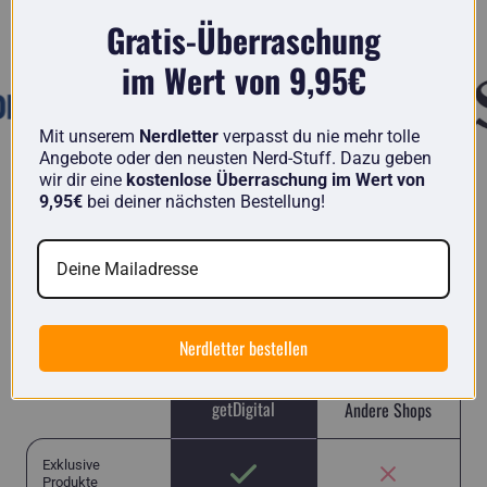
Bekannt aus
Gratis-Überraschung
im Wert von 9,95€
Mit unserem
Nerdletter
verpasst du nie mehr tolle
Angebote oder den neusten Nerd-Stuff. Dazu geben
wir dir eine
kostenlose Überraschung im Wert von
9,95€
bei deiner nächsten Bestellung!
getDigital im Vergleich
Bei uns findest du einzigartige Artikel von Nerds
für Nerds und keinen 08/15-Chinamüll wie in
vielen anderen Shops.
Nerdletter bestellen
getDigital
Andere Shops
Exklusive
Produkte