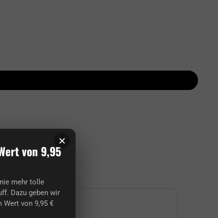
×
on Kunden:
Wert von 9,95
nie mehr tolle
ff. Dazu geben wir
 Wert von 9,95 €
Sarah
Jul