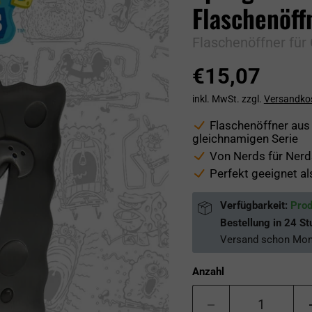
Flaschenöff
Flaschenöffner für
€15,07
inkl. MwSt. zzgl.
Versandko
Flaschenöffner au
gleichnamigen Serie
Von Nerds für Nerds
Perfekt geeignet al
Verfügbarkeit:
Prod
Bestellung in
24 St
Versand schon
Mon
Anzahl