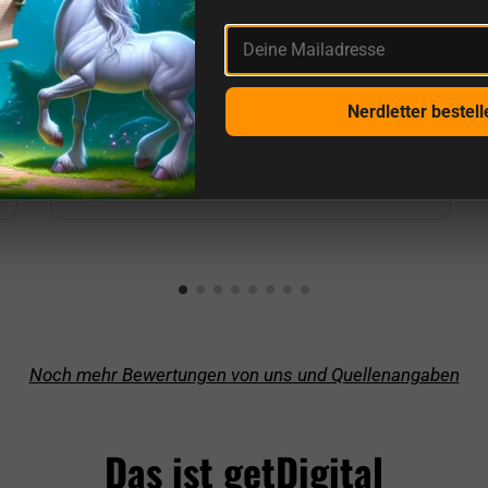
Deine Mailadresse
Bester Nerd-Shop, den ich kenne.
Die Bestellung und die Lieferung kamen
Nerdletter bestell
trotz Weihnachtsgeschäft ultra
rechtzeitig an! Vielen Dank an alle und
auch für euch Nerds, Frohe Weihnachten!
:)
Noch mehr Bewertungen von uns und Quellenangaben
Das ist getDigital