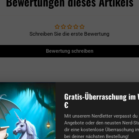
Bewertungen dieses Artikels
Schreiben Sie die erste Bewertung
Bewertung schreiben
 über 20.000+ Bewertungen v
Gratis-Überraschung im 
€
Mit unserem Nerdletter verpasst du 
Angebote oder den neusten Nerd-Stu
dir eine kostenlose Überraschung im
Finn
bei deiner nächsten Bestellung!