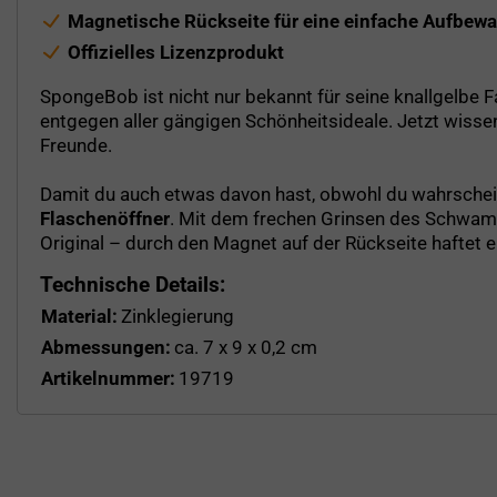
Magnetische Rückseite für eine einfache Aufbew
Offizielles Lizenzprodukt
SpongeBob ist nicht nur bekannt für seine knallgelbe Fa
entgegen aller gängigen Schönheitsideale. Jetzt wisse
Freunde.
Damit du auch etwas davon hast, obwohl du wahrschein
Flaschenöffner
. Mit dem frechen Grinsen des Schwamm
Original – durch den Magnet auf der Rückseite haftet 
Technische Details:
Material:
Zinklegierung
Abmessungen:
ca. 7 x 9 x 0,2 cm
Artikelnummer:
19719