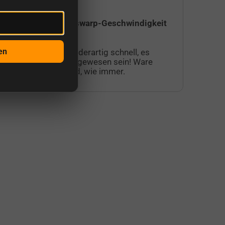
Versand in Transwarp-Geschwindigkeit
Ic
Su
en
Der Versand war derartig schnell, es
au
muss transwarp gewesen sein! Ware
fa
war hervorragend, wie immer.
Ku
Ak