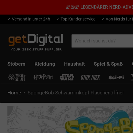
🎁🎁🎁
LEGENDÄRER NERD-ADV
✓ Versand in unter 24h
✓ Top Kundenservice
✓ Von Nerds für
Stöbern
Kleidung
Haushalt
Spiel & Spaß
Home
SpongeBob Schwammkopf Flaschenöffner