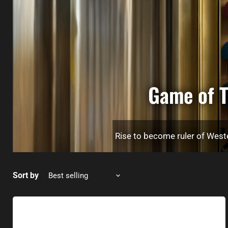
Game of T
Rise to become ruler of Weste
Sort by
Geek Button Trial by Combat