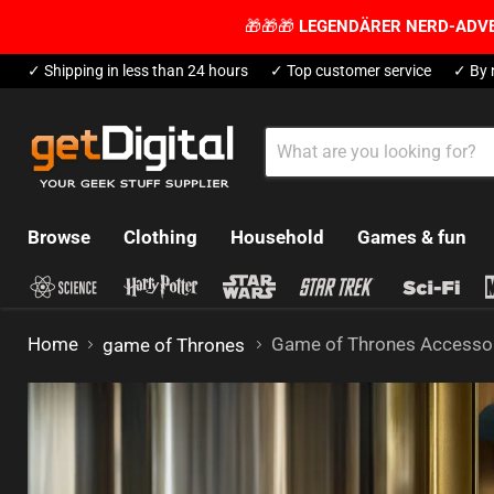
🎁🎁🎁
LEGENDÄRER NERD-ADV
✓ Shipping in less than 24 hours
✓ Top customer service
✓ By 
Browse
Clothing
Household
Games & fun
Home
Game of Thrones Accesso
game of Thrones