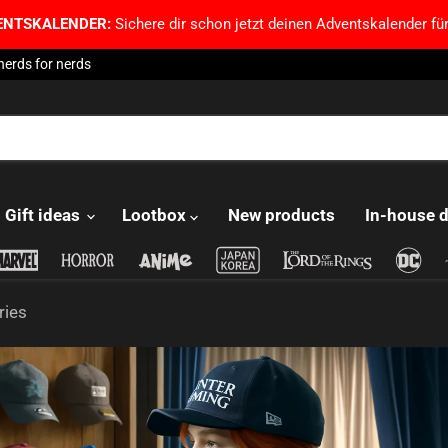
ENTSKALENDER:
Sichere dir schon jetzt deinen Adventskalender für
nerds for nerds
Gift ideas
Lootbox
New products
In-house 
ries