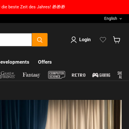
 die beste Zeit des Jahres! 🎁🎁🎁
Language
English
Login
Show s
developments
Offers