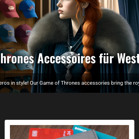
hrones Accessoires für Wes
ros in style! Our Game of Thrones accessories bring the roya
Game of Thrones House Stark Premium Wallet