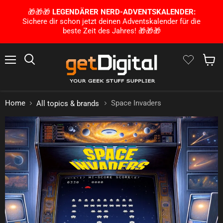
🎁🎁🎁
LEGENDÄRER NERD-ADVENTSKALENDER:
Sichere dir schon jetzt deinen Adventskalender für die
beste Zeit des Jahres! 🎁🎁🎁
Menu
Search
Show 
Home
Space Invaders
All topics & brands