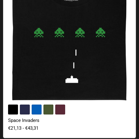
Space Invaders
€21,13
-
€43,31