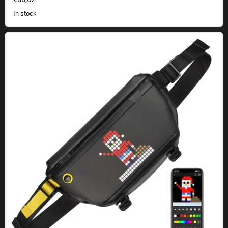
In stock
Divoom Pixoo Sling Bag - Shoulder bag with pixel display