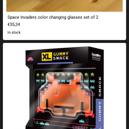
Space Invaders color changing glasses set of 2
€35,24
In stock
Fandom Snacks Space Invaders XL fruit gum (85g)