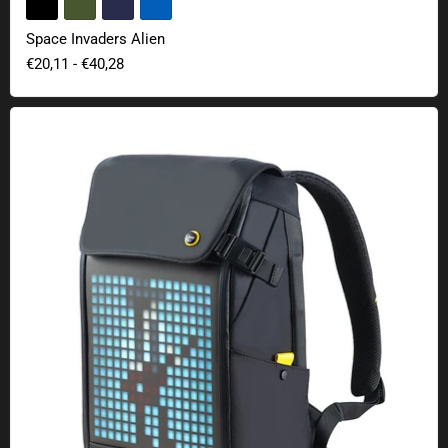
Space Invaders Alien
€20,11
-
€40,28
Divoom Pixoo backpack with Pixel Display