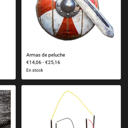
Armas de peluche
€14,06
-
€25,16
En stock
Reloj de patata