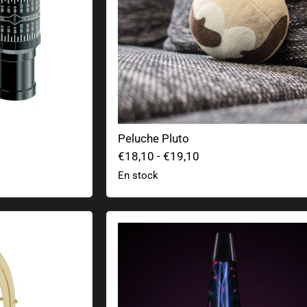
Peluche Pluto
€18,10
-
€19,10
En stock
ico
Lámpara de plasma