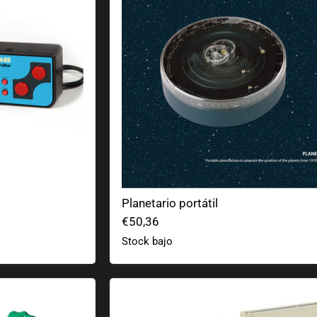
Planetario portátil
€50,36
Stock bajo
urio teledirigido
Cuaderno premium Astérix u Obélix