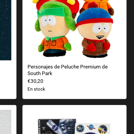
Personajes de Peluche Premium de
South Park
€30,20
En stock
Key Bricks
Juego de cohetes para botellas de agua Rokit -