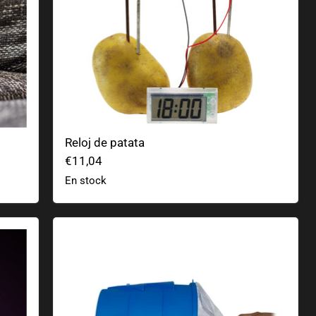
Reloj de patata
€11,04
En stock
Airzooka