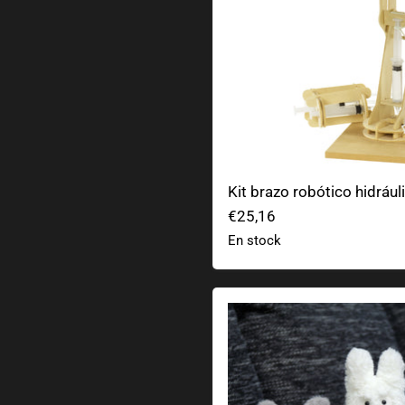
Kit brazo robótico hidrául
€25,16
En stock
Peluche Ghibli Mi vecino 