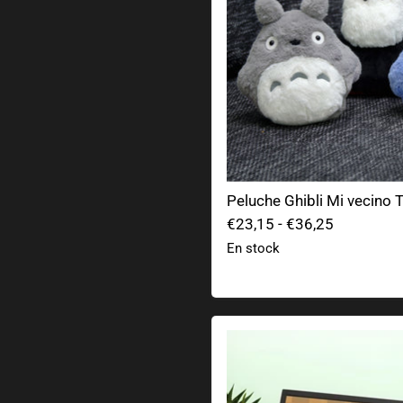
Peluche Ghibli Mi vecino 
€23,15
-
€36,25
En stock
Hucha Cofre Minecraft