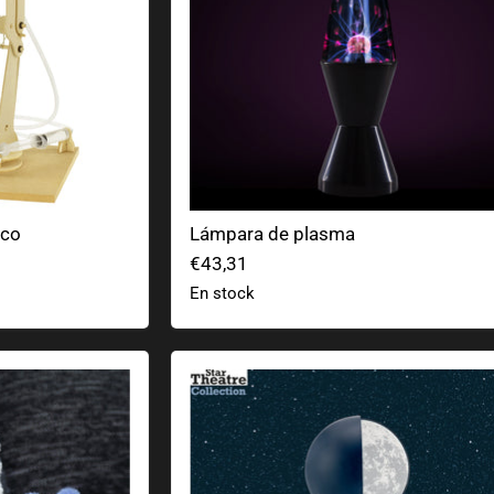
ico
Lámpara de plasma
€43,31
En stock
Totoro
Reloj de fases lunares