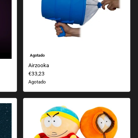
Agotado
Airzooka
€33,23
Agotado
Personajes de Peluche Premium de South Park