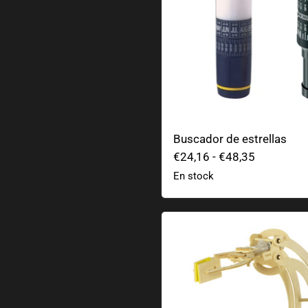
Buscador de estrellas
€24,16
-
€48,35
En stock
Kit brazo robótico hidrául