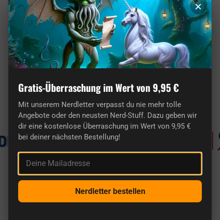
×
Hier findest du wirklich originelle Geschenke
für Nerds.
Gratis-Überraschung im Wert von 9,95 €
Bekannt aus
Mit unserem Nerdletter verpasst du nie mehr tolle
Angebote oder den neusten Nerd-Stuff. Dazu geben wir
dir eine kostenlose Überraschung im Wert von 9,95 €
bei deiner nächsten Bestellung!
Deine Mailadresse
getDigital im Vergleich
Nerdletter bestellen
Bei uns findest du einzigartige Artikel von Nerds